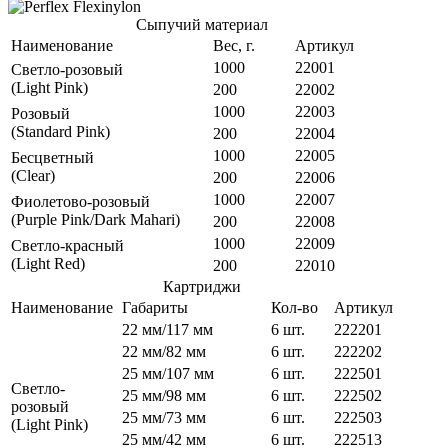
Сыпучий материал
Наименование
Вес, г.
Артикул
1000
22001
Cветло-розовый
(Light Pink)
200
22002
1000
22003
Розовый
(Standard Pink)
200
22004
1000
22005
Бесцветный
(Clear)
200
22006
1000
22007
Фиолетово-розовый
(Purple Pink/Dark Mahari)
200
22008
1000
22009
Cветло-красный
(Light Red)
200
22010
Картриджи
Наименование
Габариты
Кол-во
Артикул
22 мм/117 мм
6 шт.
222201
22 мм/82 мм
6 шт.
222202
25 мм/107 мм
6 шт.
222501
Cветло-
25 мм/98 мм
6 шт.
222502
розовый
25 мм/73 мм
6 шт.
222503
(Light Pink)
25 мм/42 мм
6 шт.
222513