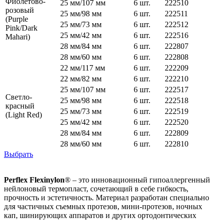
Фиолетово-
25 мм/107 мм
6 шт.
222510
розовый
25 мм/98 мм
6 шт.
222511
(Purple
25 мм/73 мм
6 шт.
222512
Pink/Dark
25 мм/42 мм
6 шт.
222516
Mahari)
28 мм/84 мм
6 шт.
222807
28 мм/60 мм
6 шт.
222808
22 мм/117 мм
6 шт.
222209
22 мм/82 мм
6 шт.
222210
25 мм/107 мм
6 шт.
222517
Cветло-
25 мм/98 мм
6 шт.
222518
красный
25 мм/73 мм
6 шт.
222519
(Light Red)
25 мм/42 мм
6 шт.
222520
28 мм/84 мм
6 шт.
222809
28 мм/60 мм
6 шт.
222810
Выбрать
Perflex Flexinylon
® – это инновационный гипоаллергенный
нейлоновый термопласт, сочетающий в себе гибкость,
прочность и эстетичность. Материал разработан специально
для частичных съемных протезов, мини-протезов, ночных
кап, шинирующих аппаратов и других ортодонтических